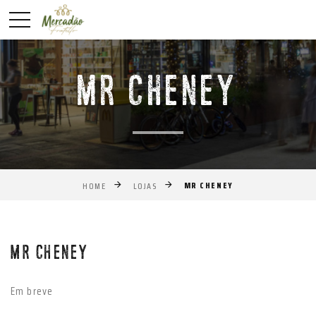
MR CHENEY
MR CHENEY
HOME
LOJAS
Anterior
Próxim
MR CHENEY
Em breve