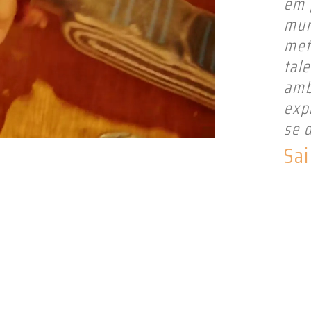
em 
mur
met
tal
amb
exp
se 
Sai