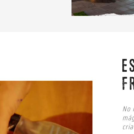
E
F
No 
mág
cri