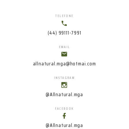
TELEFONE
(44) 99111-7991
EMAIL
allnatural.mga@hotmai.com
INSTAGRAM
@Allnatural.mga
FACEBOOK
@Allnatural.mga