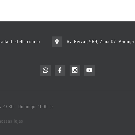
adaofratello.com.br
Av. Herval, 969, Zona 07, Maring
 23:30 - Domingo: 11:00 as
nossas lojas