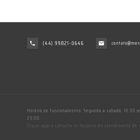
(44) 99821-0646
contato@merc
Horário de funcionamento: Segunda a sábado: 10:00 as
23:00
Clique aqui e consulte os horários de atendimento de 