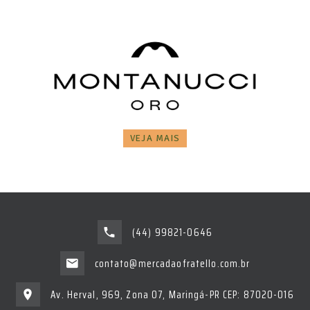
VEJA MAIS
(44) 99821-0646
contato@mercadaofratello.com.br
Av. Herval, 969, Zona 07, Maringá-PR CEP: 87020-016