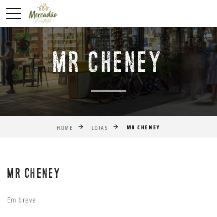
MR CHENEY
MR CHENEY
HOME
LOJAS
Anterior
Próxim
MR CHENEY
Em breve