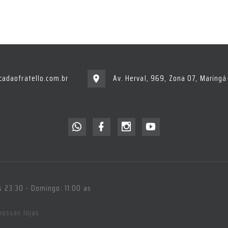
adaofratello.com.br
Av. Herval, 969, Zona 07, Maring
 23:30 - Domingo: 11:00 as
nossas lojas