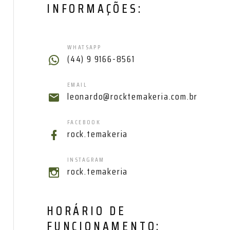
INFORMAÇÕES:
WHATSAPP
(44) 9 9166-8561
EMAIL
leonardo@rocktemakeria.com.br
FACEBOOK
rock.temakeria
INSTAGRAM
rock.temakeria
HORÁRIO DE
FUNCIONAMENTO: