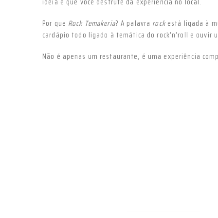
ideia é que você desfrute da experiência no local.
Por que
Rock Temakeria
? A palavra
rock
está ligada à mú
cardápio todo ligado à temática do rock’n’roll e ouvir 
Não é apenas um restaurante, é uma experiência comp