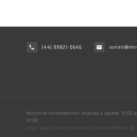
(44) 99821-0646
contato@merc
Horário de funcionamento: Segunda a sábado: 10:00 as
23:00
Clique aqui e consulte os horários de atendimento de 