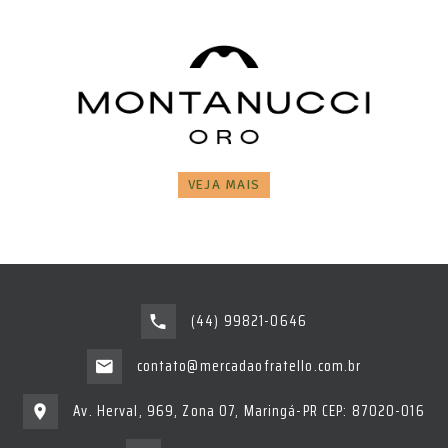
VEJA MAIS
(44) 99821-0646
contato@mercadaofratello.com.br
Av. Herval, 969, Zona 07, Maringá-PR CEP: 87020-016